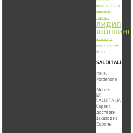
дольчегаббана
кристиан
лабутен
лидия
шоппинг
макс мара
патриция пепе
фаби
SALDITALIA
Italia,
Pordenone
Mobile: