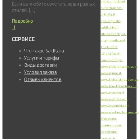
and co
modatoi
Если вы любите сочетать вещи разных
outletbambini
стилей, […]
privalia.it
Подробно
quellogiusto
1
saldi privati
silvian heach
t-a-
СЕРВИСЕ
o
tempodisconti
The Outnet
Что такое SaldItalia
tiziana fausti
Услуги и тарифы
tommy hilfiger
Виды доставки
www.childrensalon.com
Условия заказа
www.ilgufo.it
Отзывы клиентов
www.kidsdistribution.c
www.libertylondon.com
www.moncler.it
www.mytheresa.it
www.stylemid.com
www.weekendmaxmara.
Маркс энд
Спенсер
асос
барберри
дзанотти