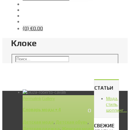
(0)
€0.00
Клоке
СТАТЬИ
Permalink
Gallery
Мода,
стиль,
Словарь моды • 4
О
шоппинг…
Детская мода
,
Детская обувь
,
СВЕЖИЕ
Детская одежда
,
Женская мода
,